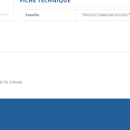
FICHE TECHNIQUE
endre
Famille
*RADIOCOMMUNICATIONS*
KR-T8, XTR446