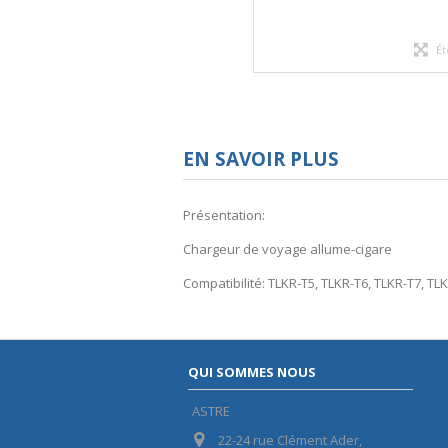
Ét
EN SAVOIR PLUS
Présentation:
Chargeur de voyage allume-cigare
Compatibilité: TLKR-T5, TLKR-T6, TLKR-T7, TL
QUI SOMMES NOUS
ASTRE
22-24 rue Clément Ader,