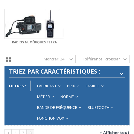
RADIOS NUMÉRIQUES TETRA
TRIEZ PAR CARACTÉRISTIQUES :
FILTRES :
FABRICANT
PRIX
FAMILLE
MÉTIER
NORME
BANDE DE FRÉQUENCE
BLUETOOTH
FONCTION VOX
Afficher tout
1
2
3